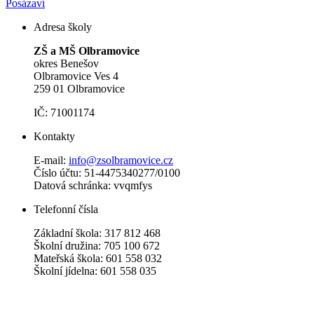
Posázaví
Adresa školy
ZŠ a MŠ Olbramovice
okres Benešov
Olbramovice Ves 4
259 01 Olbramovice
IČ: 71001174
Kontakty
E-mail:
info@zsolbramovice.cz
Číslo účtu: 51-4475340277/0100
Datová schránka: vvqmfys
Telefonní čísla
Základní škola: 317 812 468
Školní družina: 705 100 672
Mateřská škola: 601 558 032
Školní jídelna: 601 558 035