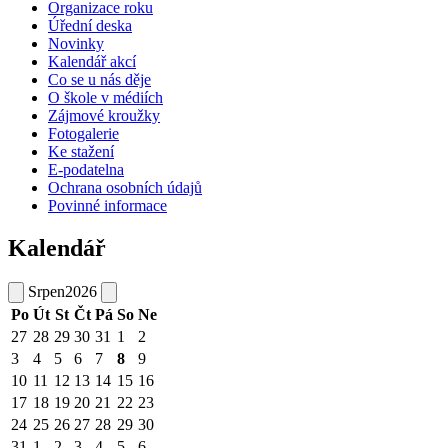
Organizace roku
Úřední deska
Novinky
Kalendář akcí
Co se u nás děje
O škole v médiích
Zájmové kroužky
Fotogalerie
Ke stažení
E-podatelna
Ochrana osobních údajů
Povinné informace
Kalendář
Srpen
2026
Po
Út
St
Čt
Pá
So
Ne
27
28
29
30
31
1
2
3
4
5
6
7
8
9
10
11
12
13
14
15
16
17
18
19
20
21
22
23
24
25
26
27
28
29
30
31
1
2
3
4
5
6