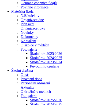
Ochrana osobních údajů
Povinné informace
Mateřská škola
Náš kolektiv
Organizace dne
Plán akcí
Organizace roku
Novinky
Dokumenty
Ke stažení
O školce v médiích
Fotogalerie
Školní rok 2025⁄2026
Školní rok 2024⁄2025
Školní rok 2023⁄2024
Původní fotogalerie
Školní družina
O nás
Provozní doba
Personální obsazení
Aktuality
O družině v médiích
Fotogalerie
Školní rok 2025⁄2026
Školní rok 2024⁄2025