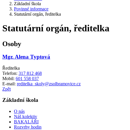
Základní škola
Povinné informace
Statutární orgán, ředitelka
Statutární orgán, ředitelka
Osoby
Mgr. Alena Typtová
Ředitelka
Telefon:
317 812 468
Mobil:
601 558 037
E-mail:
reditelka_skoly@zsolbramovice.cz
Zpět
Základní škola
O nás
Náš kolektiv
BAKALÁŘI
Rozvrhy hodin