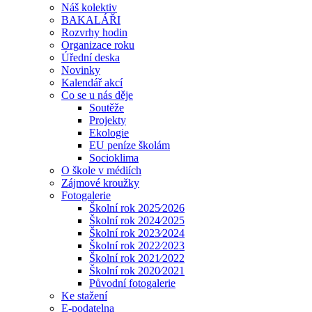
Náš kolektiv
BAKALÁŘI
Rozvrhy hodin
Organizace roku
Úřední deska
Novinky
Kalendář akcí
Co se u nás děje
Soutěže
Projekty
Ekologie
EU peníze školám
Socioklima
O škole v médiích
Zájmové kroužky
Fotogalerie
Školní rok 2025⁄2026
Školní rok 2024⁄2025
Školní rok 2023⁄2024
Školní rok 2022⁄2023
Školní rok 2021⁄2022
Školní rok 2020⁄2021
Původní fotogalerie
Ke stažení
E-podatelna