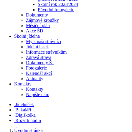
Školní rok 2023⁄2024
Původní fotogalerie
Dokumenty
Zájmové kroužky
Měsíční plán
Akce ŠD
Školní jídelna
My a naši strávníci
Jídelní lístek
Informace strávníkům
Zdravá strava
Dokumenty ŠJ
Fotogalerie
Kalendář akcí
Aktuality
Kontakty
Kontakty
Napište nám
Jídelníček
Bakaláři
Digiškolka
Rozvrh hodin
Úvodní stránka