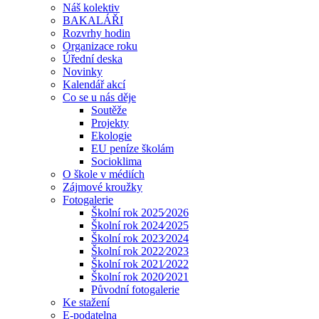
Náš kolektiv
BAKALÁŘI
Rozvrhy hodin
Organizace roku
Úřední deska
Novinky
Kalendář akcí
Co se u nás děje
Soutěže
Projekty
Ekologie
EU peníze školám
Socioklima
O škole v médiích
Zájmové kroužky
Fotogalerie
Školní rok 2025⁄2026
Školní rok 2024⁄2025
Školní rok 2023⁄2024
Školní rok 2022⁄2023
Školní rok 2021⁄2022
Školní rok 2020⁄2021
Původní fotogalerie
Ke stažení
E-podatelna