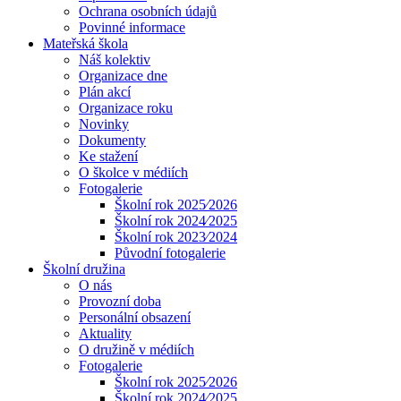
Ochrana osobních údajů
Povinné informace
Mateřská škola
Náš kolektiv
Organizace dne
Plán akcí
Organizace roku
Novinky
Dokumenty
Ke stažení
O školce v médiích
Fotogalerie
Školní rok 2025⁄2026
Školní rok 2024⁄2025
Školní rok 2023⁄2024
Původní fotogalerie
Školní družina
O nás
Provozní doba
Personální obsazení
Aktuality
O družině v médiích
Fotogalerie
Školní rok 2025⁄2026
Školní rok 2024⁄2025