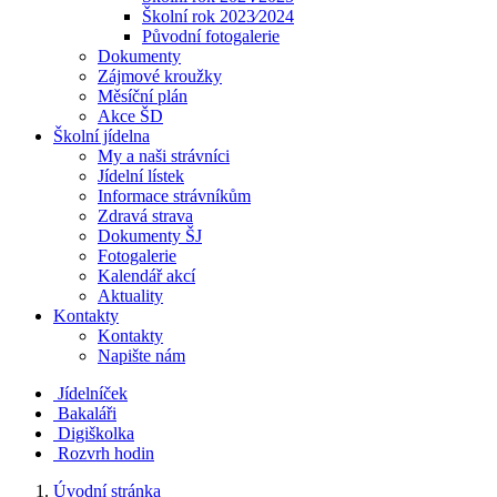
Školní rok 2023⁄2024
Původní fotogalerie
Dokumenty
Zájmové kroužky
Měsíční plán
Akce ŠD
Školní jídelna
My a naši strávníci
Jídelní lístek
Informace strávníkům
Zdravá strava
Dokumenty ŠJ
Fotogalerie
Kalendář akcí
Aktuality
Kontakty
Kontakty
Napište nám
Jídelníček
Bakaláři
Digiškolka
Rozvrh hodin
Úvodní stránka