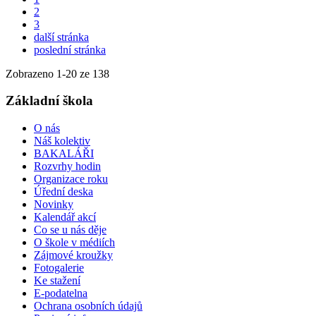
2
3
další stránka
poslední stránka
Zobrazeno
1
-
20
ze 138
Základní škola
O nás
Náš kolektiv
BAKALÁŘI
Rozvrhy hodin
Organizace roku
Úřední deska
Novinky
Kalendář akcí
Co se u nás děje
O škole v médiích
Zájmové kroužky
Fotogalerie
Ke stažení
E-podatelna
Ochrana osobních údajů