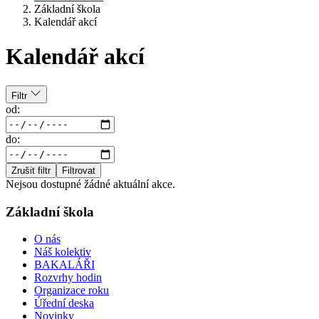
Základní škola
Kalendář akcí
Kalendář akcí
Filtr
od:
do:
Zrušit filtr
Filtrovat
Nejsou dostupné žádné aktuální akce.
Základní škola
O nás
Náš kolektiv
BAKALÁŘI
Rozvrhy hodin
Organizace roku
Úřední deska
Novinky