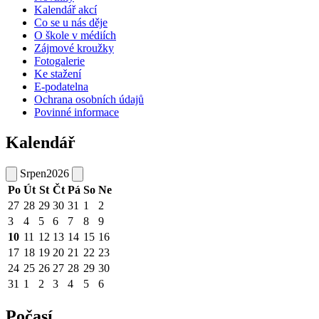
Kalendář akcí
Co se u nás děje
O škole v médiích
Zájmové kroužky
Fotogalerie
Ke stažení
E-podatelna
Ochrana osobních údajů
Povinné informace
Kalendář
Srpen
2026
Po
Út
St
Čt
Pá
So
Ne
27
28
29
30
31
1
2
3
4
5
6
7
8
9
10
11
12
13
14
15
16
17
18
19
20
21
22
23
24
25
26
27
28
29
30
31
1
2
3
4
5
6
Počasí