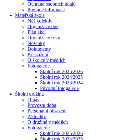
Ochrana osobních údajů
Povinné informace
Mateřská škola
Náš kolektiv
Organizace dne
Plán akcí
Organizace roku
Novinky
Dokumenty
Ke stažení
O školce v médiích
Fotogalerie
Školní rok 2025⁄2026
Školní rok 2024⁄2025
Školní rok 2023⁄2024
Původní fotogalerie
Školní družina
O nás
Provozní doba
Personální obsazení
Aktuality
O družině v médiích
Fotogalerie
Školní rok 2025⁄2026
Školní rok 2024⁄2025