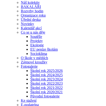
Náš kolektiv
BAKALÁŘI
Rozvrhy hodin
Organizace roku
Úřední deska
Novinky
Kalendář akcí
Co se u nás děje
Soutěže
Projekty
Ekologie
EU peníze školám
Socioklima
O škole v médiích
Zájmové kroužky
Fotogalerie
Školní rok 2025⁄2026
Školní rok 2024⁄2025
Školní rok 2023⁄2024
Školní rok 2022⁄2023
Školní rok 2021⁄2022
Školní rok 2020⁄2021
Původní fotogalerie
Ke stažení
E-podatelna