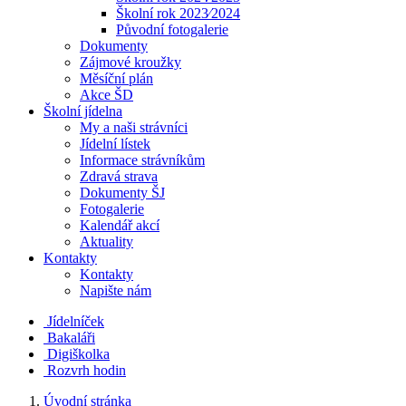
Školní rok 2023⁄2024
Původní fotogalerie
Dokumenty
Zájmové kroužky
Měsíční plán
Akce ŠD
Školní jídelna
My a naši strávníci
Jídelní lístek
Informace strávníkům
Zdravá strava
Dokumenty ŠJ
Fotogalerie
Kalendář akcí
Aktuality
Kontakty
Kontakty
Napište nám
Jídelníček
Bakaláři
Digiškolka
Rozvrh hodin
Úvodní stránka