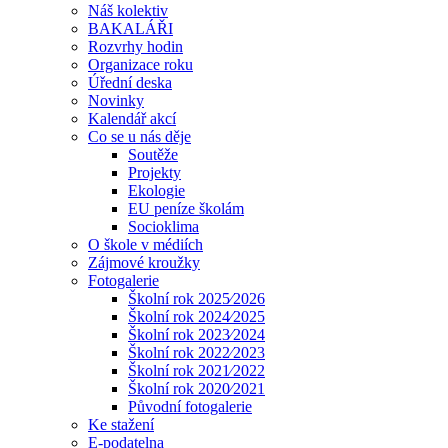
Náš kolektiv
BAKALÁŘI
Rozvrhy hodin
Organizace roku
Úřední deska
Novinky
Kalendář akcí
Co se u nás děje
Soutěže
Projekty
Ekologie
EU peníze školám
Socioklima
O škole v médiích
Zájmové kroužky
Fotogalerie
Školní rok 2025⁄2026
Školní rok 2024⁄2025
Školní rok 2023⁄2024
Školní rok 2022⁄2023
Školní rok 2021⁄2022
Školní rok 2020⁄2021
Původní fotogalerie
Ke stažení
E-podatelna