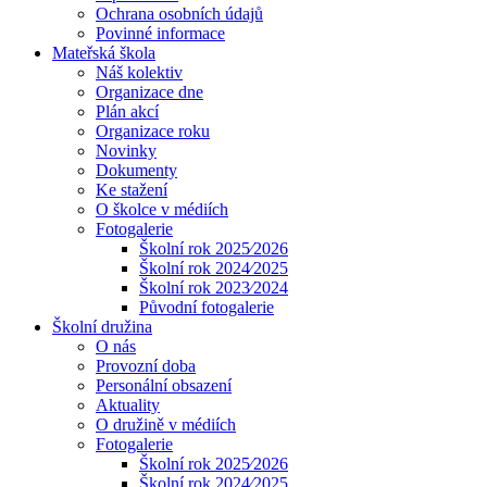
Ochrana osobních údajů
Povinné informace
Mateřská škola
Náš kolektiv
Organizace dne
Plán akcí
Organizace roku
Novinky
Dokumenty
Ke stažení
O školce v médiích
Fotogalerie
Školní rok 2025⁄2026
Školní rok 2024⁄2025
Školní rok 2023⁄2024
Původní fotogalerie
Školní družina
O nás
Provozní doba
Personální obsazení
Aktuality
O družině v médiích
Fotogalerie
Školní rok 2025⁄2026
Školní rok 2024⁄2025