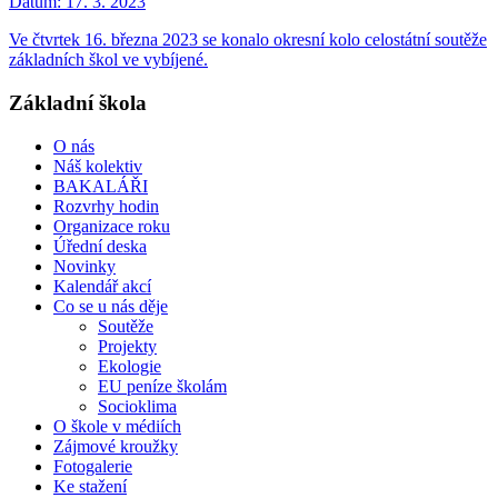
Datum:
17. 3. 2023
Ve čtvrtek 16. března 2023 se konalo okresní kolo celostátní soutěže
základních škol ve vybíjené.
Základní škola
O nás
Náš kolektiv
BAKALÁŘI
Rozvrhy hodin
Organizace roku
Úřední deska
Novinky
Kalendář akcí
Co se u nás děje
Soutěže
Projekty
Ekologie
EU peníze školám
Socioklima
O škole v médiích
Zájmové kroužky
Fotogalerie
Ke stažení