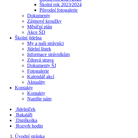
Školní rok 2023⁄2024
Původní fotogalerie
Dokumenty
Zájmové kroužky
Měsíční plán
Akce ŠD
Školní jídelna
My a naši strávníci
Jídelní lístek
Informace strávníkům
Zdravá strava
Dokumenty ŠJ
Fotogalerie
Kalendář akcí
Aktuality
Kontakty
Kontakty
Napište nám
Jídelníček
Bakaláři
Digiškolka
Rozvrh hodin
Úvodní stránka