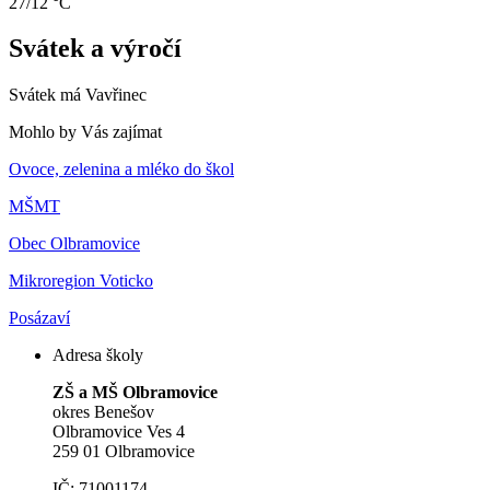
27/12 °C
Svátek a výročí
Svátek má
Vavřinec
Mohlo by Vás zajímat
Ovoce, zelenina a mléko do škol
MŠMT
Obec Olbramovice
Mikroregion Voticko
Posázaví
Adresa školy
ZŠ a MŠ Olbramovice
okres Benešov
Olbramovice Ves 4
259 01 Olbramovice
IČ: 71001174