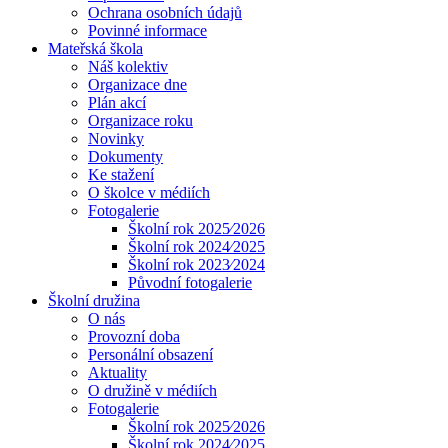
Ochrana osobních údajů
Povinné informace
Mateřská škola
Náš kolektiv
Organizace dne
Plán akcí
Organizace roku
Novinky
Dokumenty
Ke stažení
O školce v médiích
Fotogalerie
Školní rok 2025⁄2026
Školní rok 2024⁄2025
Školní rok 2023⁄2024
Původní fotogalerie
Školní družina
O nás
Provozní doba
Personální obsazení
Aktuality
O družině v médiích
Fotogalerie
Školní rok 2025⁄2026
Školní rok 2024⁄2025