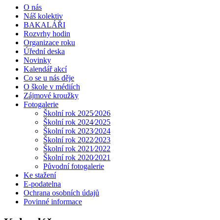
O nás
Náš kolektiv
BAKALÁŘI
Rozvrhy hodin
Organizace roku
Úřední deska
Novinky
Kalendář akcí
Co se u nás děje
O škole v médiích
Zájmové kroužky
Fotogalerie
Školní rok 2025⁄2026
Školní rok 2024⁄2025
Školní rok 2023⁄2024
Školní rok 2022⁄2023
Školní rok 2021⁄2022
Školní rok 2020⁄2021
Původní fotogalerie
Ke stažení
E-podatelna
Ochrana osobních údajů
Povinné informace