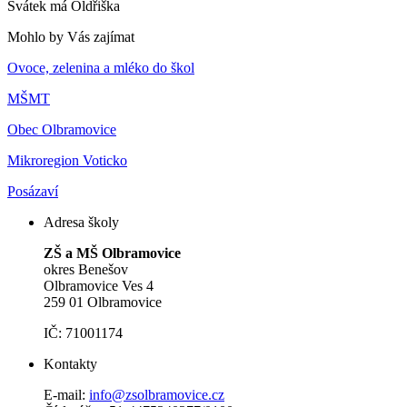
Svátek má
Oldřiška
Mohlo by Vás zajímat
Ovoce, zelenina a mléko do škol
MŠMT
Obec Olbramovice
Mikroregion Voticko
Posázaví
Adresa školy
ZŠ a MŠ Olbramovice
okres Benešov
Olbramovice Ves 4
259 01 Olbramovice
IČ: 71001174
Kontakty
E-mail:
info@zsolbramovice.cz