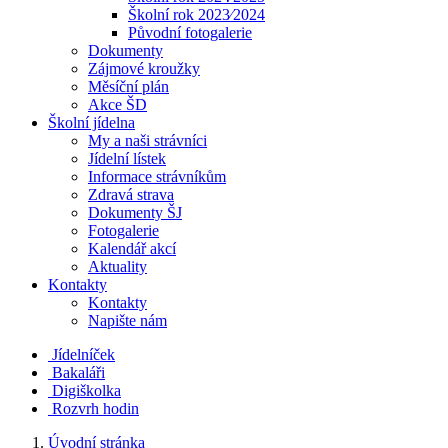
Školní rok 2023⁄2024
Původní fotogalerie
Dokumenty
Zájmové kroužky
Měsíční plán
Akce ŠD
Školní jídelna
My a naši strávníci
Jídelní lístek
Informace strávníkům
Zdravá strava
Dokumenty ŠJ
Fotogalerie
Kalendář akcí
Aktuality
Kontakty
Kontakty
Napište nám
Jídelníček
Bakaláři
Digiškolka
Rozvrh hodin
Úvodní stránka