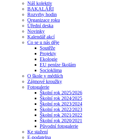
Náš kolektiv
BAKALÁŘI
Rozvrhy hodin
Organizace roku
Úřední deska
Novinky
Kalendář akcí
Co se u nás děje
Soutěže
Projekty
Ekologie
EU peníze školám
Socioklima
O škole v médiích
Zájmové kroužky
Fotogalerie
Školní rok 2025⁄2026
Školní rok 2024⁄2025
Školní rok 2023⁄2024
Školní rok 2022⁄2023
Školní rok 2021⁄2022
Školní rok 2020⁄2021
Původní fotogalerie
Ke stažení
E-podatelna