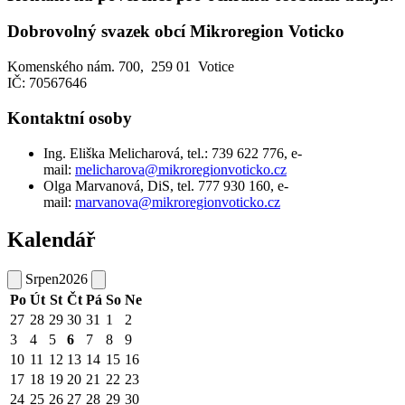
Dobrovolný svazek obcí Mikroregion Voticko
Komenského nám. 700, 259 01 Votice
IČ: 70567646
Kontaktní osoby
Ing. Eliška Melicharová, tel.: 739 622 776, e-
mail:
melicharova@mikroregionvoticko.cz
Olga Marvanová, DiS, tel. 777 930 160, e-
mail:
marvanova@mikroregionvoticko.cz
Kalendář
Srpen
2026
Po
Út
St
Čt
Pá
So
Ne
27
28
29
30
31
1
2
3
4
5
6
7
8
9
10
11
12
13
14
15
16
17
18
19
20
21
22
23
24
25
26
27
28
29
30