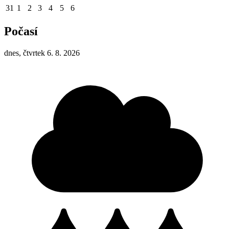
31
1
2
3
4
5
6
Počasí
dnes, čtvrtek 6. 8. 2026