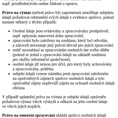
např. prostřednictvím online žádostí o opravu.
Právo na výmaz
(neboli právo být zapomenut) umožňuje subjektu
údajů požadovat odstranění svých údajů z evidence správce, pokud
nastane některý z těchto případů:
Osobní údaje jsou evidovány a zpracovávány protiprávně,
např. uplynula stanovená doba zpracování;
zpracování bylo založeno na souhlasu, který byl odvolán,
a zároveň neexistuje jiný právní důvod pro jejich zpracování;
rodič nesouhlasí se zpracováním osobních dat svého dítěte
(pokud se jedná o zpracování údajů na základě souhlasu
pro služby informační společnosti).
osobní údaje již nejsou pro účel, pro který byly uchovávány
a zpracovávány, potřeba;
subjekt údajů vznese námitku proti zpracování založeném
na oprávněných zájmech správce osobních údajů a tyto
oprávněné zájmy nepřeváží zájem na ochraně osobních údajů
občana.
V případě uplatnění práva na výmaz je subjekt údajů oprávněn
požadovat výmaz všech výskytů a odkazů na jeho osobní údaje
ve všech jejich kopiích.
Právo na omezení zpracování
ukládá správci osobních údajů