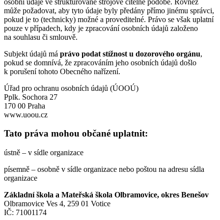
osobní údaje ve strukturované strojově čitelné podobě. Rovněž
může požadovat, aby tyto údaje byly předány přímo jinému správci,
pokud je to (technicky) možné a proveditelné. Právo se však uplatní
pouze v případech, kdy je zpracování osobních údajů založeno
na souhlasu či smlouvě.
Subjekt údajů má
právo podat stížnost u dozorového orgánu
,
pokud se domnívá, že zpracováním jeho osobních údajů došlo
k porušení tohoto Obecného nařízení.
Úřad pro ochranu osobních údajů (ÚOOÚ)
Pplk. Sochora 27
170 00 Praha
www.uoou.cz
Tato práva mohou občané uplatnit:
ústně – v sídle organizace
písemně – osobně v sídle organizace nebo poštou na adresu sídla
organizace
Základní škola a Mateřská škola Olbramovice, okres Benešov
Olbramovice Ves 4, 259 01 Votice
IČ: 71001174