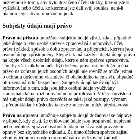
nezbytnou k tomu, aby bylo dosaženo účelu služby, kterou jste si
vyžádali, nebo účelu, ke kterému jste dali svůj souhlas, není-li
platnou legislativou umožněno jinak.
Subjekty údajů mají právo
Právo na přístup
umožňuje subjektu údajů zjistit, zda a případně
jaké údaje o jeho osobě správce zpracovává a uchovává, účel,
právní základ, způsob a dobu zpracování a příjemcích, kterým jsou
osobní údaje zpřístupněny. Stejně tak má každý subjekt údajů právo
na kopie všech osobních údajů, které o něm správce zpracovává.
Tím by však nikdy neměla být dotčena práva ostatních (zejména
právo na ochranu jejich osobních údajů, ale rovněž se může jednat
o ochranu duševního vlastnictví či obchodního tajemství), případně
ohrožena národní bezpečnost. Subjekty údajů také mají být
informováni o tom, zda jsou jeho osobní údaje využívány
k automatickému rozhodování nebo profilování. V této souvislosti
má subjekt údajů právo dozvědět se také, jaké postupy, význam
a předpokládané důsledky takové zpracování může představovat.
Právo na opravu
umožňuje subjektu údajů dožadovat se nápravy
v případě, kdy zjistí, že evidované údaje jsou nesprávné, nepřesné
nebo neúplné. Správce osobních údajů musí zajistit provedení
opravy bez zbytečného odkladu. Za tímto účelem správce zajistí
vhodný jednotný postup pro podávání a vyřizování žádostí,