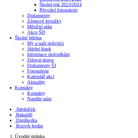
Školní rok 2023⁄2024
Původní fotogalerie
Dokumenty
Zájmové kroužky
Měsíční plán
Akce ŠD
Školní jídelna
My a naši strávníci
Jídelní lístek
Informace strávníkům
Zdravá strava
Dokumenty ŠJ
Fotogalerie
Kalendář akcí
Aktuality
Kontakty
Kontakty
Napište nám
Jídelníček
Bakaláři
Digiškolka
Rozvrh hodin
Úvodní stránka