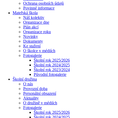
Ochrana osobních údajů
Povinné informace
Mateřská škola
Náš kolektiv
Organizace dne
Plán akcí
Organizace roku
Novinky
Dokumenty
Ke stažení
O školce v médiích
Fotogalerie
Školní rok 2025⁄2026
Školní rok 2024⁄2025
Školní rok 2023⁄2024
Původní fotogalerie
Školní družina
O nás
Provozní doba
Personální obsazení
Aktuality
O družině v médiích
Fotogalerie
Školní rok 2025⁄2026
Školní rok 2024⁄2025