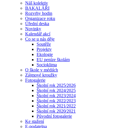
Náš kolektiv
BAKALÁŘI
Rozvrhy hodin
Organizace roku
Úřední deska
Novinky
Kalendář akcí
Co se u nás děje
Soutěže
Projekty
Ekologie
EU peníze školám
Socioklima
O škole v médiích
Zájmové kroužky
Fotogalerie
Školní rok 2025⁄2026
Školní rok 2024⁄2025
Školní rok 2023⁄2024
Školní rok 2022⁄2023
Školní rok 2021⁄2022
Školní rok 2020⁄2021
Původní fotogalerie
Ke stažení
E-podatelna