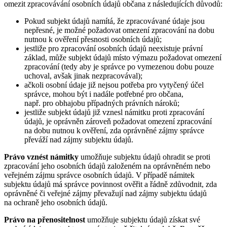
omezit zpracovávání osobních údajů občana z následujících důvodů:
Pokud subjekt údajů namítá, že zpracovávané údaje jsou
nepřesné, je možné požadovat omezení zpracování na dobu
nutnou k ověření přesnosti osobních údajů;
jestliže pro zpracování osobních údajů neexistuje právní
základ, může subjekt údajů místo výmazu požadovat omezení
zpracování (tedy aby je správce po vymezenou dobu pouze
uchoval, avšak jinak nezpracovával);
ačkoli osobní údaje již nejsou potřeba pro vytyčený účel
správce, mohou být i nadále potřebné pro občana,
např. pro obhajobu případných právních nároků;
jestliže subjekt údajů již vznesl námitku proti zpracování
údajů, je oprávněn zároveň požadovat omezení zpracování
na dobu nutnou k ověření, zda oprávněné zájmy správce
převáží nad zájmy subjektu údajů.
Právo vznést námitky
umožňuje subjektu údajů ohradit se proti
zpracování jeho osobních údajů založeném na oprávněném nebo
veřejném zájmu správce osobních údajů. V případě námitek
subjektu údajů má správce povinnost ověřit a řádně zdůvodnit, zda
oprávněné či veřejné zájmy převažují nad zájmy subjektu údajů
na ochraně jeho osobních údajů.
Právo na přenositelnost
umožňuje subjektu údajů získat své