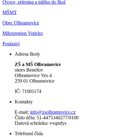
Ovoce, zelenina a mléko do škol
MŠMT
Obec Olbramovice
Mikroregion Voticko
Posázaví
Adresa školy
ZŠ a MŠ Olbramovice
okres Benešov
Olbramovice Ves 4
259 01 Olbramovice
IČ: 71001174
Kontakty
E-mail:
info@zsolbramovice.cz
Číslo účtu: 51-4475340277/0100
Datová schránka: vvqmfys
Telefonní čísla