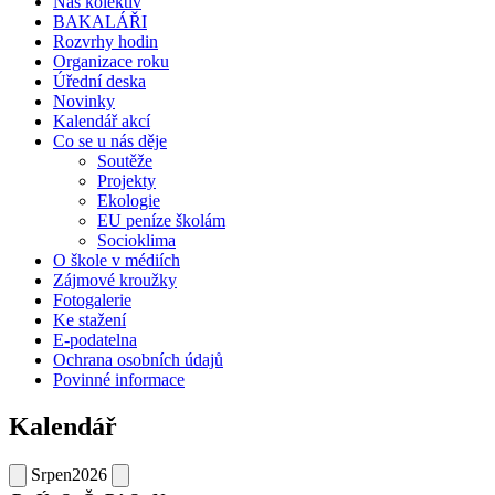
Náš kolektiv
BAKALÁŘI
Rozvrhy hodin
Organizace roku
Úřední deska
Novinky
Kalendář akcí
Co se u nás děje
Soutěže
Projekty
Ekologie
EU peníze školám
Socioklima
O škole v médiích
Zájmové kroužky
Fotogalerie
Ke stažení
E-podatelna
Ochrana osobních údajů
Povinné informace
Kalendář
Srpen
2026