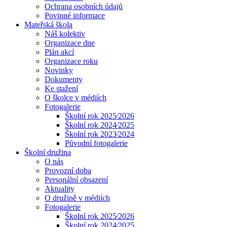
Ochrana osobních údajů
Povinné informace
Mateřská škola
Náš kolektiv
Organizace dne
Plán akcí
Organizace roku
Novinky
Dokumenty
Ke stažení
O školce v médiích
Fotogalerie
Školní rok 2025⁄2026
Školní rok 2024⁄2025
Školní rok 2023⁄2024
Původní fotogalerie
Školní družina
O nás
Provozní doba
Personální obsazení
Aktuality
O družině v médiích
Fotogalerie
Školní rok 2025⁄2026
Školní rok 2024⁄2025