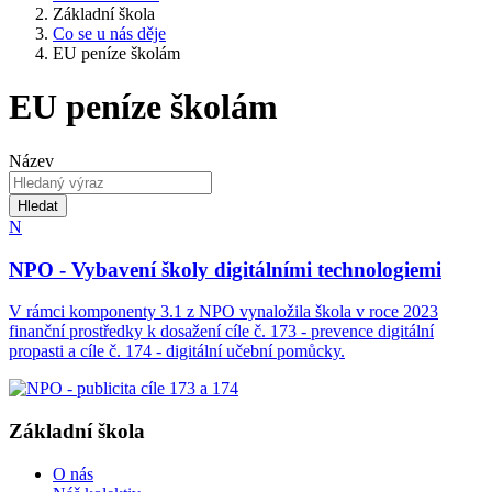
Základní škola
Co se u nás děje
EU peníze školám
EU peníze školám
Název
Hledat
N
NPO - Vybavení školy digitálními technologiemi
V rámci komponenty 3.1 z NPO vynaložila škola v roce 2023
finanční prostředky k dosažení cíle č. 173 - prevence digitální
propasti a cíle č. 174 - digitální učební pomůcky.
Základní škola
O nás