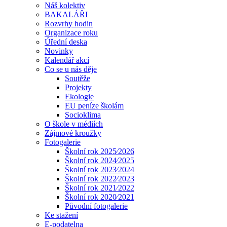
Náš kolektiv
BAKALÁŘI
Rozvrhy hodin
Organizace roku
Úřední deska
Novinky
Kalendář akcí
Co se u nás děje
Soutěže
Projekty
Ekologie
EU peníze školám
Socioklima
O škole v médiích
Zájmové kroužky
Fotogalerie
Školní rok 2025⁄2026
Školní rok 2024⁄2025
Školní rok 2023⁄2024
Školní rok 2022⁄2023
Školní rok 2021⁄2022
Školní rok 2020⁄2021
Původní fotogalerie
Ke stažení
E-podatelna