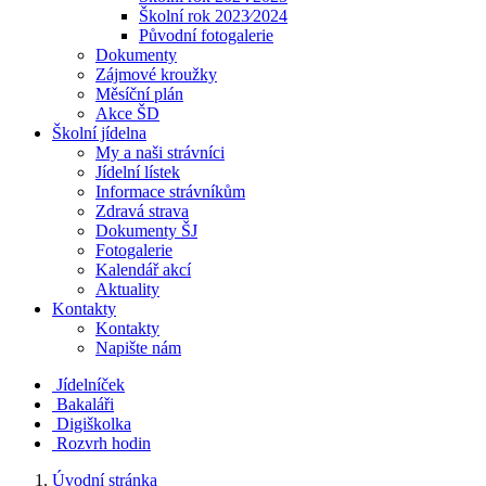
Školní rok 2023⁄2024
Původní fotogalerie
Dokumenty
Zájmové kroužky
Měsíční plán
Akce ŠD
Školní jídelna
My a naši strávníci
Jídelní lístek
Informace strávníkům
Zdravá strava
Dokumenty ŠJ
Fotogalerie
Kalendář akcí
Aktuality
Kontakty
Kontakty
Napište nám
Jídelníček
Bakaláři
Digiškolka
Rozvrh hodin
Úvodní stránka