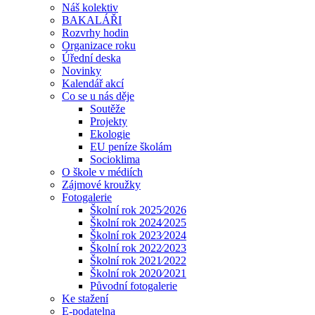
Náš kolektiv
BAKALÁŘI
Rozvrhy hodin
Organizace roku
Úřední deska
Novinky
Kalendář akcí
Co se u nás děje
Soutěže
Projekty
Ekologie
EU peníze školám
Socioklima
O škole v médiích
Zájmové kroužky
Fotogalerie
Školní rok 2025⁄2026
Školní rok 2024⁄2025
Školní rok 2023⁄2024
Školní rok 2022⁄2023
Školní rok 2021⁄2022
Školní rok 2020⁄2021
Původní fotogalerie
Ke stažení
E-podatelna