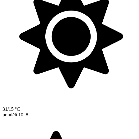
31/15 °C
pondělí
10. 8.