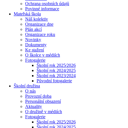
Ochrana osobních údajů
Povinné informace
Mateřská škola
Náš kolektiv
Organizace dne
Plán akcí
Organizace roku
Novinky
Dokumenty
Ke stažení
O školce v médiích
Fotogalerie
Školní rok 2025⁄2026
Školní rok 2024⁄2025
Školní rok 2023⁄2024
Původní fotogalerie
Školní družina
O nás
Provozní doba
Personální obsazení
Aktuality
O družině v médiích
Fotogalerie
Školní rok 2025⁄2026
Školní rok 2024⁄2025