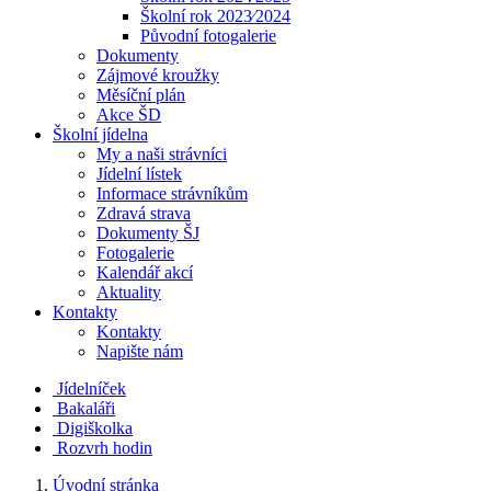
Školní rok 2023⁄2024
Původní fotogalerie
Dokumenty
Zájmové kroužky
Měsíční plán
Akce ŠD
Školní jídelna
My a naši strávníci
Jídelní lístek
Informace strávníkům
Zdravá strava
Dokumenty ŠJ
Fotogalerie
Kalendář akcí
Aktuality
Kontakty
Kontakty
Napište nám
Jídelníček
Bakaláři
Digiškolka
Rozvrh hodin
Úvodní stránka