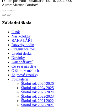
Datum poslední aktualizace:
15. 10. 2024 7:00
Autor:
Martina Burdová
Základní škola
O nás
Náš kolektiv
BAKALÁŘI
Rozvrhy hodin
Organizace roku
Úřední deska
Novinky
Kalendář akcí
Co se u nás děje
O škole v médiích
Zájmové kroužky
Fotogalerie
Školní rok 2025⁄2026
Školní rok 2024⁄2025
Školní rok 2023⁄2024
Školní rok 2022⁄2023
Školní rok 2021⁄2022
Školní rok 2020⁄2021