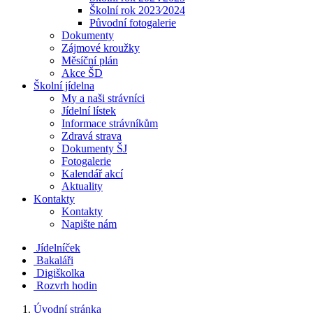
Školní rok 2023⁄2024
Původní fotogalerie
Dokumenty
Zájmové kroužky
Měsíční plán
Akce ŠD
Školní jídelna
My a naši strávníci
Jídelní lístek
Informace strávníkům
Zdravá strava
Dokumenty ŠJ
Fotogalerie
Kalendář akcí
Aktuality
Kontakty
Kontakty
Napište nám
Jídelníček
Bakaláři
Digiškolka
Rozvrh hodin
Úvodní stránka