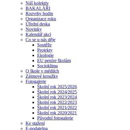
Náš kolektiv
BAKALÁŘI
Rozvrhy hodin
Organizace roku
Úřední deska
Novinky
Kalendář akcí
Co se u nás děje
Soutěže
Projekty
Ekologie
EU peníze školám
Socioklima
O škole v médiích
Zájmové kroužky
Fotogalerie
Školní rok 2025⁄2026
Školní rok 2024⁄2025
Školní rok 2023⁄2024
Školní rok 2022⁄2023
Školní rok 2021⁄2022
Školní rok 2020⁄2021
Původní fotogalerie
Ke stažení
E-podatelna