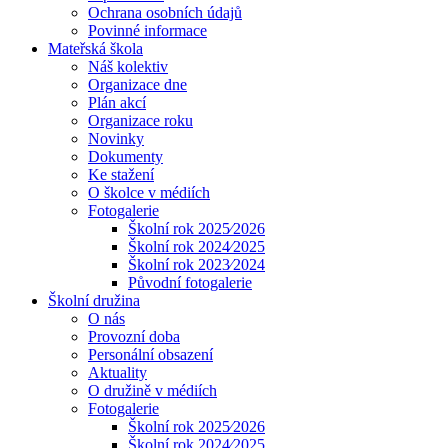
Ochrana osobních údajů
Povinné informace
Mateřská škola
Náš kolektiv
Organizace dne
Plán akcí
Organizace roku
Novinky
Dokumenty
Ke stažení
O školce v médiích
Fotogalerie
Školní rok 2025⁄2026
Školní rok 2024⁄2025
Školní rok 2023⁄2024
Původní fotogalerie
Školní družina
O nás
Provozní doba
Personální obsazení
Aktuality
O družině v médiích
Fotogalerie
Školní rok 2025⁄2026
Školní rok 2024⁄2025