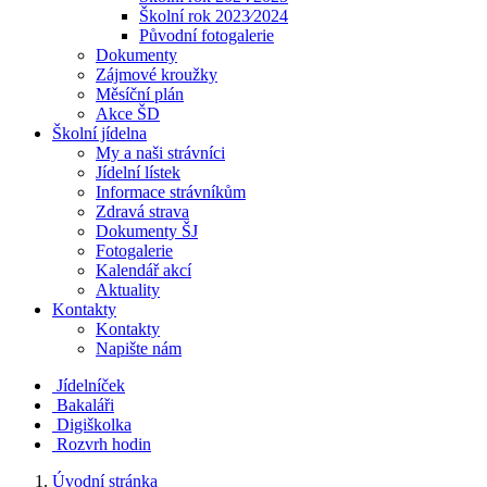
Školní rok 2023⁄2024
Původní fotogalerie
Dokumenty
Zájmové kroužky
Měsíční plán
Akce ŠD
Školní jídelna
My a naši strávníci
Jídelní lístek
Informace strávníkům
Zdravá strava
Dokumenty ŠJ
Fotogalerie
Kalendář akcí
Aktuality
Kontakty
Kontakty
Napište nám
Jídelníček
Bakaláři
Digiškolka
Rozvrh hodin
Úvodní stránka