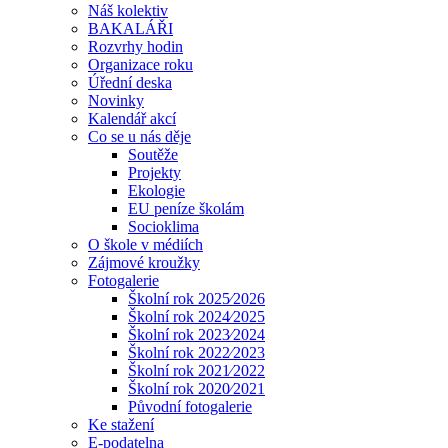
Náš kolektiv
BAKALÁŘI
Rozvrhy hodin
Organizace roku
Úřední deska
Novinky
Kalendář akcí
Co se u nás děje
Soutěže
Projekty
Ekologie
EU peníze školám
Socioklima
O škole v médiích
Zájmové kroužky
Fotogalerie
Školní rok 2025⁄2026
Školní rok 2024⁄2025
Školní rok 2023⁄2024
Školní rok 2022⁄2023
Školní rok 2021⁄2022
Školní rok 2020⁄2021
Původní fotogalerie
Ke stažení
E-podatelna