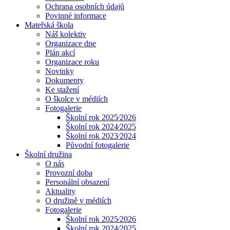
Ochrana osobních údajů
Povinné informace
Mateřská škola
Náš kolektiv
Organizace dne
Plán akcí
Organizace roku
Novinky
Dokumenty
Ke stažení
O školce v médiích
Fotogalerie
Školní rok 2025⁄2026
Školní rok 2024⁄2025
Školní rok 2023⁄2024
Původní fotogalerie
Školní družina
O nás
Provozní doba
Personální obsazení
Aktuality
O družině v médiích
Fotogalerie
Školní rok 2025⁄2026
Školní rok 2024⁄2025