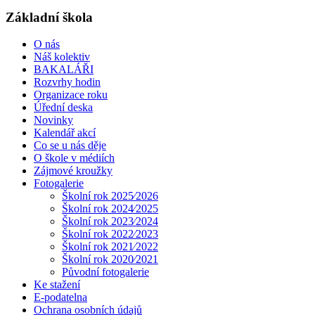
Základní škola
O nás
Náš kolektiv
BAKALÁŘI
Rozvrhy hodin
Organizace roku
Úřední deska
Novinky
Kalendář akcí
Co se u nás děje
O škole v médiích
Zájmové kroužky
Fotogalerie
Školní rok 2025⁄2026
Školní rok 2024⁄2025
Školní rok 2023⁄2024
Školní rok 2022⁄2023
Školní rok 2021⁄2022
Školní rok 2020⁄2021
Původní fotogalerie
Ke stažení
E-podatelna
Ochrana osobních údajů