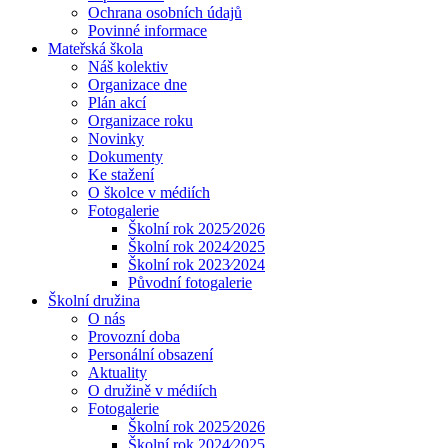
Ochrana osobních údajů
Povinné informace
Mateřská škola
Náš kolektiv
Organizace dne
Plán akcí
Organizace roku
Novinky
Dokumenty
Ke stažení
O školce v médiích
Fotogalerie
Školní rok 2025⁄2026
Školní rok 2024⁄2025
Školní rok 2023⁄2024
Původní fotogalerie
Školní družina
O nás
Provozní doba
Personální obsazení
Aktuality
O družině v médiích
Fotogalerie
Školní rok 2025⁄2026
Školní rok 2024⁄2025