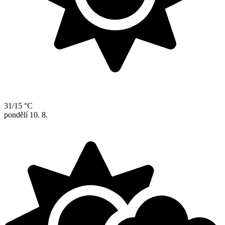
31/15 °C
pondělí
10. 8.