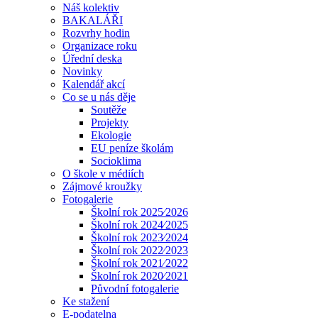
Náš kolektiv
BAKALÁŘI
Rozvrhy hodin
Organizace roku
Úřední deska
Novinky
Kalendář akcí
Co se u nás děje
Soutěže
Projekty
Ekologie
EU peníze školám
Socioklima
O škole v médiích
Zájmové kroužky
Fotogalerie
Školní rok 2025⁄2026
Školní rok 2024⁄2025
Školní rok 2023⁄2024
Školní rok 2022⁄2023
Školní rok 2021⁄2022
Školní rok 2020⁄2021
Původní fotogalerie
Ke stažení
E-podatelna