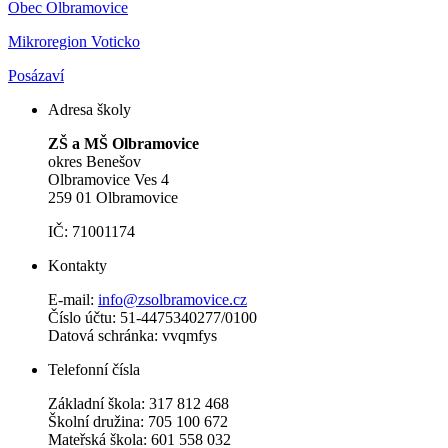
Obec Olbramovice
Mikroregion Voticko
Posázaví
Adresa školy
ZŠ a MŠ Olbramovice
okres Benešov
Olbramovice Ves 4
259 01 Olbramovice
IČ: 71001174
Kontakty
E-mail:
info@zsolbramovice.cz
Číslo účtu: 51-4475340277/0100
Datová schránka: vvqmfys
Telefonní čísla
Základní škola: 317 812 468
Školní družina: 705 100 672
Mateřská škola: 601 558 032