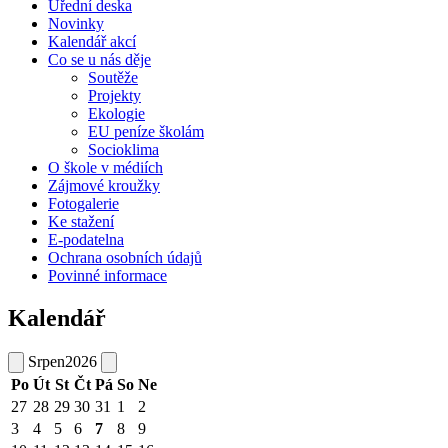
Úřední deska
Novinky
Kalendář akcí
Co se u nás děje
Soutěže
Projekty
Ekologie
EU peníze školám
Socioklima
O škole v médiích
Zájmové kroužky
Fotogalerie
Ke stažení
E-podatelna
Ochrana osobních údajů
Povinné informace
Kalendář
Srpen
2026
Po
Út
St
Čt
Pá
So
Ne
27
28
29
30
31
1
2
3
4
5
6
7
8
9