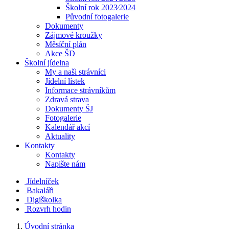
Školní rok 2023⁄2024
Původní fotogalerie
Dokumenty
Zájmové kroužky
Měsíční plán
Akce ŠD
Školní jídelna
My a naši strávníci
Jídelní lístek
Informace strávníkům
Zdravá strava
Dokumenty ŠJ
Fotogalerie
Kalendář akcí
Aktuality
Kontakty
Kontakty
Napište nám
Jídelníček
Bakaláři
Digiškolka
Rozvrh hodin
Úvodní stránka