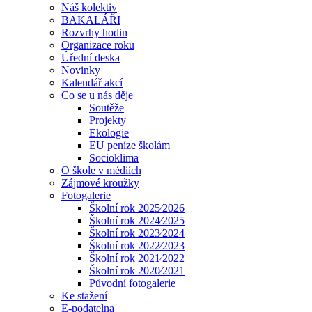
Náš kolektiv
BAKALÁŘI
Rozvrhy hodin
Organizace roku
Úřední deska
Novinky
Kalendář akcí
Co se u nás děje
Soutěže
Projekty
Ekologie
EU peníze školám
Socioklima
O škole v médiích
Zájmové kroužky
Fotogalerie
Školní rok 2025⁄2026
Školní rok 2024⁄2025
Školní rok 2023⁄2024
Školní rok 2022⁄2023
Školní rok 2021⁄2022
Školní rok 2020⁄2021
Původní fotogalerie
Ke stažení
E-podatelna