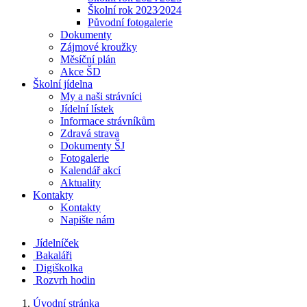
Školní rok 2023⁄2024
Původní fotogalerie
Dokumenty
Zájmové kroužky
Měsíční plán
Akce ŠD
Školní jídelna
My a naši strávníci
Jídelní lístek
Informace strávníkům
Zdravá strava
Dokumenty ŠJ
Fotogalerie
Kalendář akcí
Aktuality
Kontakty
Kontakty
Napište nám
Jídelníček
Bakaláři
Digiškolka
Rozvrh hodin
Úvodní stránka