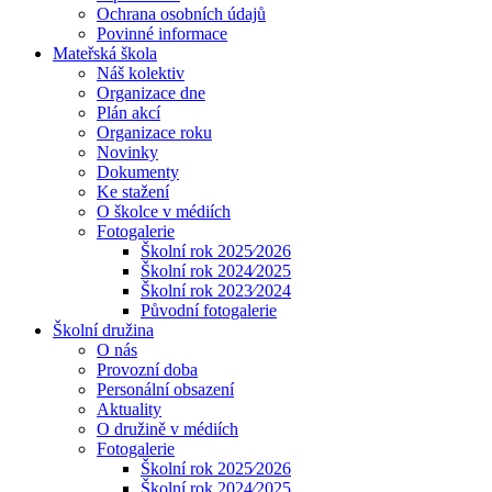
Ochrana osobních údajů
Povinné informace
Mateřská škola
Náš kolektiv
Organizace dne
Plán akcí
Organizace roku
Novinky
Dokumenty
Ke stažení
O školce v médiích
Fotogalerie
Školní rok 2025⁄2026
Školní rok 2024⁄2025
Školní rok 2023⁄2024
Původní fotogalerie
Školní družina
O nás
Provozní doba
Personální obsazení
Aktuality
O družině v médiích
Fotogalerie
Školní rok 2025⁄2026
Školní rok 2024⁄2025