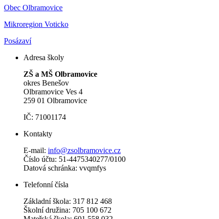
Obec Olbramovice
Mikroregion Voticko
Posázaví
Adresa školy
ZŠ a MŠ Olbramovice
okres Benešov
Olbramovice Ves 4
259 01 Olbramovice
IČ: 71001174
Kontakty
E-mail:
info@zsolbramovice.cz
Číslo účtu: 51-4475340277/0100
Datová schránka: vvqmfys
Telefonní čísla
Základní škola: 317 812 468
Školní družina: 705 100 672
Mateřská škola: 601 558 032