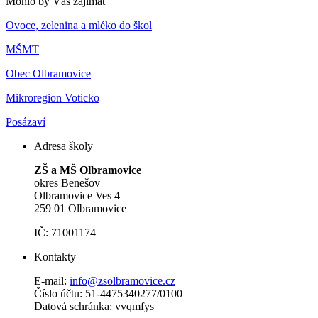
Mohlo by Vás zajímat
Ovoce, zelenina a mléko do škol
MŠMT
Obec Olbramovice
Mikroregion Voticko
Posázaví
Adresa školy
ZŠ a MŠ Olbramovice
okres Benešov
Olbramovice Ves 4
259 01 Olbramovice
IČ: 71001174
Kontakty
E-mail:
info@zsolbramovice.cz
Číslo účtu: 51-4475340277/0100
Datová schránka: vvqmfys