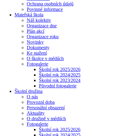
Ochrana osobních údajů
Povinné informace
Mateřská škola
Náš kolektiv
Organizace dne
Plán akcí
Organizace roku
Novinky
Dokumenty
Ke stažení
O školce v médiích
Fotogalerie
Školní rok 2025⁄2026
Školní rok 2024⁄2025
Školní rok 2023⁄2024
Původní fotogalerie
Školní družina
O nás
Provozní doba
Personální obsazení
Aktuality
O družině v médiích
Fotogalerie
Školní rok 2025⁄2026
Školní rok 2024⁄2025