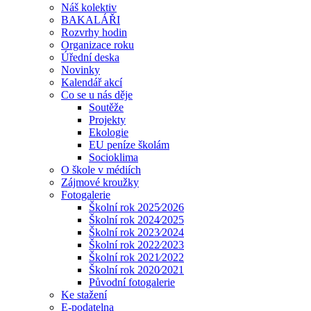
Náš kolektiv
BAKALÁŘI
Rozvrhy hodin
Organizace roku
Úřední deska
Novinky
Kalendář akcí
Co se u nás děje
Soutěže
Projekty
Ekologie
EU peníze školám
Socioklima
O škole v médiích
Zájmové kroužky
Fotogalerie
Školní rok 2025⁄2026
Školní rok 2024⁄2025
Školní rok 2023⁄2024
Školní rok 2022⁄2023
Školní rok 2021⁄2022
Školní rok 2020⁄2021
Původní fotogalerie
Ke stažení
E-podatelna