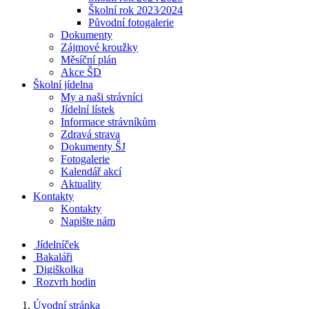
Školní rok 2023⁄2024
Původní fotogalerie
Dokumenty
Zájmové kroužky
Měsíční plán
Akce ŠD
Školní jídelna
My a naši strávníci
Jídelní lístek
Informace strávníkům
Zdravá strava
Dokumenty ŠJ
Fotogalerie
Kalendář akcí
Aktuality
Kontakty
Kontakty
Napište nám
Jídelníček
Bakaláři
Digiškolka
Rozvrh hodin
Úvodní stránka