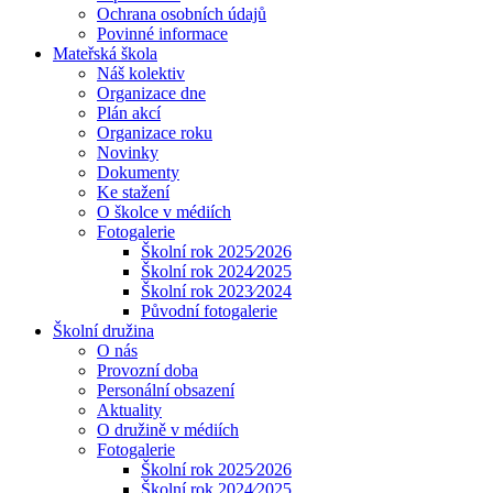
Ochrana osobních údajů
Povinné informace
Mateřská škola
Náš kolektiv
Organizace dne
Plán akcí
Organizace roku
Novinky
Dokumenty
Ke stažení
O školce v médiích
Fotogalerie
Školní rok 2025⁄2026
Školní rok 2024⁄2025
Školní rok 2023⁄2024
Původní fotogalerie
Školní družina
O nás
Provozní doba
Personální obsazení
Aktuality
O družině v médiích
Fotogalerie
Školní rok 2025⁄2026
Školní rok 2024⁄2025