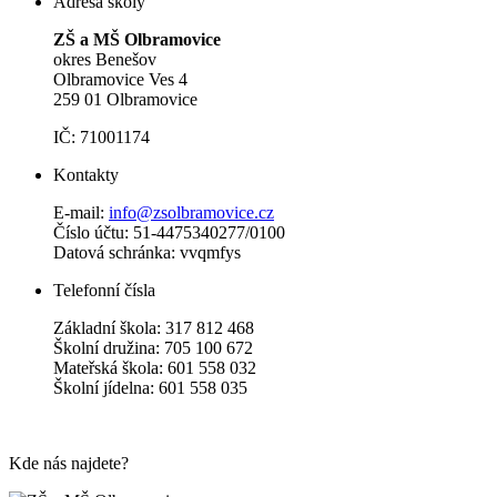
Adresa školy
ZŠ a MŠ Olbramovice
okres Benešov
Olbramovice Ves 4
259 01 Olbramovice
IČ: 71001174
Kontakty
E-mail:
info@zsolbramovice.cz
Číslo účtu: 51-4475340277/0100
Datová schránka: vvqmfys
Telefonní čísla
Základní škola: 317 812 468
Školní družina: 705 100 672
Mateřská škola: 601 558 032
Školní jídelna: 601 558 035
Kde nás najdete?