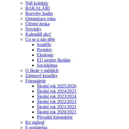
Náš kolektiv
BAKALÁŘI
Rozvrhy hodin
Organizace roku
Úřední deska
Novinky
Kalendář akcí
Co se u nás děje
Soutěže
Projekty
Ekologie
EU peníze školám
Socioklima
O škole v médiích
Zájmové kroužky
Fotogalerie
Školní rok 2025⁄2026
Školní rok 2024⁄2025
Školní rok 2023⁄2024
Školní rok 2022⁄2023
Školní rok 2021⁄2022
Školní rok 2020⁄2021
Původní fotogalerie
Ke stažení
E-podatelna