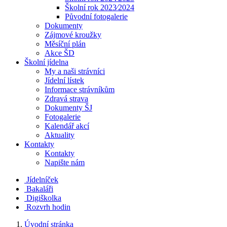
Školní rok 2023⁄2024
Původní fotogalerie
Dokumenty
Zájmové kroužky
Měsíční plán
Akce ŠD
Školní jídelna
My a naši strávníci
Jídelní lístek
Informace strávníkům
Zdravá strava
Dokumenty ŠJ
Fotogalerie
Kalendář akcí
Aktuality
Kontakty
Kontakty
Napište nám
Jídelníček
Bakaláři
Digiškolka
Rozvrh hodin
Úvodní stránka